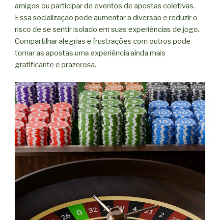
amigos ou participar de eventos de apostas coletivas.
Essa socialização pode aumentar a diversão e reduzir o
risco de se sentir isolado em suas experiências de jogo.
Compartilhar alegrias e frustrações com outros pode
tornar as apostas uma experiência ainda mais
gratificante e prazerosa.