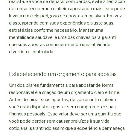
realista. Se você se deparar com perdas, evite a tentação
de tentar recuperar o dinheiro apostando mais. Isso pode
levar a um ciclo perigoso de apostas impulsivas. Em vez
disso, aprenda com suas experiências e ajuste suas
estratégias conforme necessário. Manter uma
mentalidade saudável é uma das chaves para garantir
que suas apostas continuem sendo uma atividade
divertida e controlada.
Estabelecendo um orçamento para apostas
Um dos pilares fundamentais para apostar de forma
responsável é a criação de um orçamento claro e firme.
Antes de iniciar suas apostas, decida quanto dinheiro
você está disposto a gastar sem comprometer suas
finanças pessoais. Esse valor deve ser uma quantia que
você pode perder sem causar prejuízos à sua vida
cotidiana, garantindo assim que a experiência permaneça