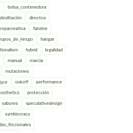
bolsa_contenedora
deslitación
directos
ropacreativa
fanzine
rupos_de_riesgo
hangar
ionalism
hybrid
legalidad
manual
marcia
mutaciones
χημα
oskoff
performance
rosthetics
protección
sabores
speculativedesign
symbiocracy
bio_friccionales