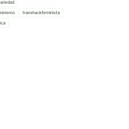
nariedad
minismo
transhackfeminista
ica