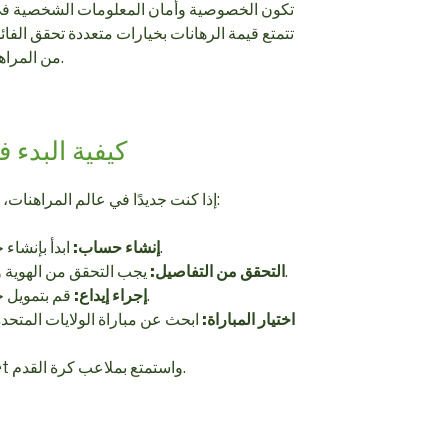
تكون الخصوصية وأمان المعلومات الشخصية في م
تتمتع قيمة الرهانات بخيارات متعددة تحقق الفا
من المراهنين إجراء مقارنة دقيقة بين العروض.
كيفية البدء 
إذا كنت جديدًا في عالم المراهنات، فإليك بعض الخطوات الأساسية للبدء:
ابدأ بإنشاء حساب على منصة موثوقة للمراهنات.
إنشاء حساب:
يجب التحقق من الهوية والمعلومات الشخصية لضمان الأمان.
التحقق من التفاصيل:
قم بتمويل حسابك باستخدام طرق الدفع المتاحة.
إجراء إيداع:
اختيار المباراة:
ابحث عن مباراة الولايات المتحد
قم بت placing your bet واستمتع بملاعب كرة القدم.