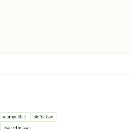
biocompatible
biofriction
bioprotección