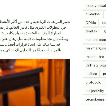
bioseguridad
cuidados
تعتبر المراهنات الرياضية واحدة من أكثر الأن
DIYbio
eu
في البطولات الكبرى مثل كأس العالم. في هذه
femtek
g
لمباراة الولايات المتحدة ضد بلجيكا، حيث 
ويمكنك أن تجد معلومات قيمة مثل
رهان على مب
humanexcept
قد تساعدك على اتخاذ قرارات أفضل. سنس
lynn margulis
بالمراهنات، بدءًا من التحليل الإحصائي ووصولاً إلى استراتيجيات الرهان الفعالة.
marimutare
Online Στοί
política
p
protocolo
subjectivity
tecnologías_