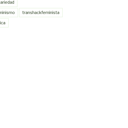
nariedad
minismo
transhackfeminista
ica