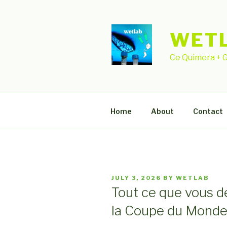
Skip
to
content
WET
Ce Quimera + G
Home
About
Contact
POSTED
JULY 3, 2026
BY
WETLAB
ON
Tout ce que vous de
la Coupe du Mond