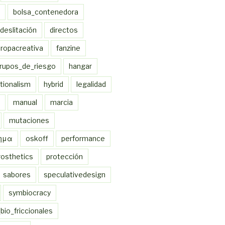
bolsa_contenedora
deslitación
directos
ropacreativa
fanzine
rupos_de_riesgo
hangar
ionalism
hybrid
legalidad
manual
marcia
mutaciones
χημα
oskoff
performance
rosthetics
protección
sabores
speculativedesign
symbiocracy
bio_friccionales