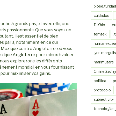
bioseguridad
cuidados
che à grands pas, et avec elle, une
DIYbio
eu
aris passionnants. Que vous soyez un
femtek
g
tant, il est essentiel de bien
es paris, notamment en ce qui
humanexcept
 Mexique contre Angleterre, où vous
lynn margulis
exique Angleterre
pour mieux évaluer
 nous explorerons les différents
marimutare
événement mondial, en vous fournissant
Online Στοί
 pour maximiser vos gains.
política
p
protocolo
subjectivity
tecnologías_