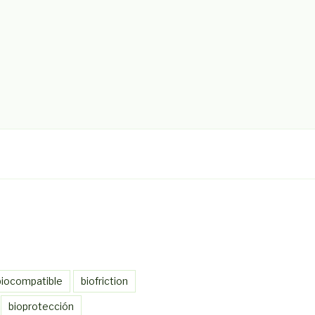
biocompatible
biofriction
bioprotección